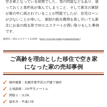
空き家となっている状態でした。雪の問題などもあり、放
っておくと老朽化が進んでしまうこと、そして家主の家財
が家の中に残されていることが問題でしたが、住宅ローン
が少ないことが幸いし、家財の処分費用を差し引いても家
主にお金の残る形でHGCエステートが買い取りをした事例
です。
参照元：HGCエステート公式HP（
https://www.hgc-estate.jp/example/house/
）
ご高齢を理由とした移住で空き家
になった家の売却事例
物件概要：札幌市豊平区の戸建て物件
土地面積：200平方メートル
間取り：3LDK
築年月：平成13年