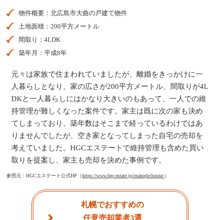
物件概要：北広島市大曲の戸建て物件
土地面積：200平方メートル
間取り：4LDK
築年月：平成8年
元々は家族で住まわれていましたが、離婚をきっかけに一
人暮らしとなり、家の広さが200平方メートル、間取りが4L
DKと一人暮らしにはかなり大きいのもあって、一人での維
持管理が難しくなった案件です。家主は既に次の家も決め
てしまっており、築年数はそこまで経っているわけではあ
りませんでしたが、空き家となってしまった自宅の売却を
考えていました。HGCエステートで維持管理も含めた買い
取りを提案し、家主も売却を決めた事例です。
参照元：HGCエステート公式HP（
https://www.hgc-estate.jp/example/house/
）
札幌でおすすめの
任意売却業者3選