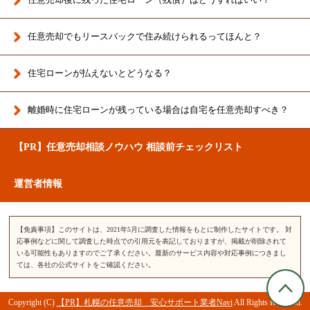
任意売却でもリースバックで住み続けられるってほんと？
住宅ローンが払えないとどうなる？
離婚時に住宅ローンが残っている場合は
自宅を任意売却すべき？
【PR】任意売却相談ノウハウ 相談前チェックリスト
運営者情報
【免責事項】このサイトは、2021年5月に調査した情報をもとに制作したサイトです。 対
応事例などに関して調査した時点での引用元を表記しておりますが、掲載が削除されて
いる可能性もありますのでご了承ください。最新のサービス内容や対応事例につきまし
ては、各社の公式サイトをご確認ください。
Copyright (C)
札幌の任意売却 安心サポート業者Navi
All Rights Reserved.