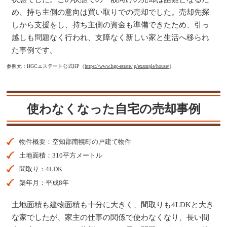
め、持ち主側の意向は買い取りでの売却でした。売却先探
しから支援をし、持ち主側の資金も準備できたため、引っ
越しも問題なく行われ、支障なく新しい家と生活へ移られ
た事例です。
参照元：HGCエステート公式HP（
https://www.hgc-estate.jp/example/house/
）
使わなくなった自宅の売却事例
物件概要：空知郡南幌町の戸建て物件
土地面積：310平方メートル
間取り：4LDK
築年月：平成8年
土地面積も建物面積も十分に大きく、間取りも4LDKと大き
な家でしたが、家主の仕事の関係で使わなくなり、長い間