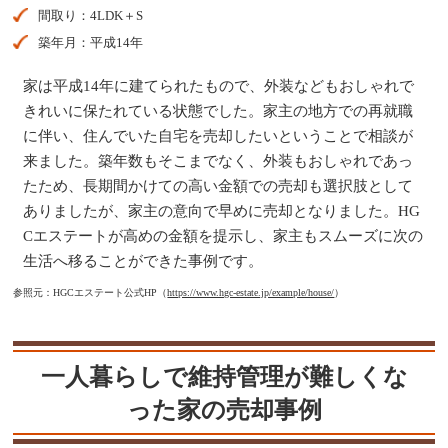
間取り：4LDK＋S
築年月：平成14年
家は平成14年に建てられたもので、外装などもおしゃれで
きれいに保たれている状態でした。家主の地方での再就職
に伴い、住んでいた自宅を売却したいということで相談が
来ました。築年数もそこまでなく、外装もおしゃれであっ
たため、長期間かけての高い金額での売却も選択肢として
ありましたが、家主の意向で早めに売却となりました。HG
Cエステートが高めの金額を提示し、家主もスムーズに次の
生活へ移ることができた事例です。
参照元：HGCエステート公式HP（
https://www.hgc-estate.jp/example/house/
）
一人暮らしで維持管理が難しくな
った家の売却事例