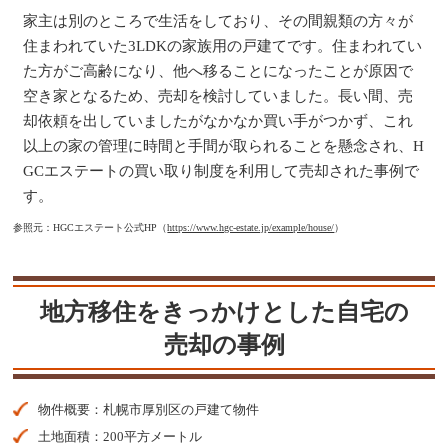
家主は別のところで生活をしており、その間親類の方々が
住まわれていた3LDKの家族用の戸建てです。住まわれてい
た方がご高齢になり、他へ移ることになったことが原因で
空き家となるため、売却を検討していました。長い間、売
却依頼を出していましたがなかなか買い手がつかず、これ
以上の家の管理に時間と手間が取られることを懸念され、H
GCエステートの買い取り制度を利用して売却された事例で
す。
参照元：HGCエステート公式HP（
https://www.hgc-estate.jp/example/house/
）
地方移住をきっかけとした自宅の
売却の事例
物件概要：札幌市厚別区の戸建て物件
土地面積：200平方メートル