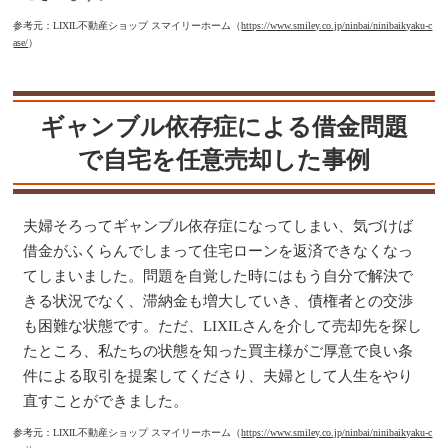
参考元：LIXIL不動産ショップ スマイリーホーム（
https://www.smiley.co.jp/ninbai/ninibaikyaku-c
ase/
）
ギャンブル依存症による借金問題
で自宅を任意売却した事例
夫婦そろってギャンブル依存症になってしまい、気づけば
借金がふくらんでしまって住宅ローンを返済できなくなっ
てしまいました。問題を自覚した時にはもう自分で解決で
きる状況でなく、滞納金も増大していき、債権者との交渉
も困難な状態です。ただ、LIXILさんを介して売却先を探し
たところ、私たちの状態を知った買主様がご厚意で良い条
件による取引を提案してくださり、夫婦として人生をやり
直すことができました。
参考元：LIXIL不動産ショップ スマイリーホーム（
https://www.smiley.co.jp/ninbai/ninibaikyaku-c