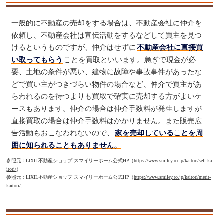
一般的に不動産の売却をする場合は、不動産会社に仲介を
依頼し、不動産会社は宣伝活動をするなどして買主を見つ
けるというものですが、仲介はせずに
不動産会社に直接買
い取ってもらう
ことを買取といいます。急ぎで現金が必
要、土地の条件が悪い、建物に故障や事故事件があったな
どで買い主がつきづらい物件の場合など、仲介で買主があ
らわれるのを待つよりも買取で確実に売却する方がよいケ
ースもあります。仲介の場合は仲介手数料が発生しますが
直接買取の場合は仲介手数料はかかりません。また販売広
告活動もおこなわれないので、
家を売却していることを周
囲に知られることもありません。
参照元：LIXIL不動産ショップ スマイリーホーム公式HP（
https://www.smiley.co.jp/kaitori/sell-ka
itori/
）
参照元：LIXIL不動産ショップ スマイリーホーム公式HP（
https://www.smiley.co.jp/kaitori/merit-
kaitori/
）