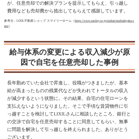
が、任意売却での解決プランを提示してもらえ、引っ越し
費用なども売却費から捻出してもらえて感謝しています。
参考元：LIXIL不動産ショップ スマイリーホーム（
https://www.smiley.co.jp/ninbai/ninibaikyaku-c
ase/
）
給与体系の変更による収入減少が原
因で自宅を任意売却した事例
長年勤めていた会社で昇進し、役職がつきましたが、基本
給が高まったものの残業代などが失われてトータルの収入
が減少するという状態に。その結果、自宅の住宅ローンを
支払えないようになりました。そこで手頃な賃貸物件に引
っ越すことを検討してLIXILさんに相談したところ、銀行と
の交渉で自宅を任意売却することに同意してもらい、無事
に問題を解決して引っ越しを終えられました。ありがとう
ございます。